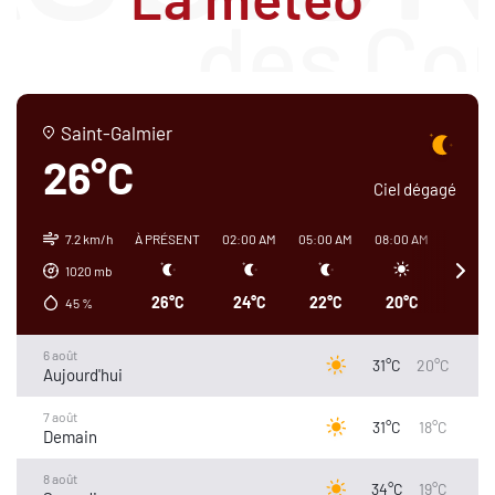
Saint-Galmier
26°C
Ciel dégagé
7.2 km/h
À PRÉSENT
02:00 AM
05:00 AM
08:00 AM
11:00 A
1020
mb
26°C
24°C
22°C
20°C
25°C
45
%
6 août
31°C
20°C
Aujourd'hui
7 août
31°C
18°C
Demain
8 août
34°C
19°C