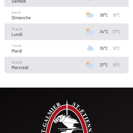
Samedi
9 août
38°C
18°C
Dimanche
10 août
34°C
17°C
Lundi
11 août
35°C
16°C
Mardi
12 août
37°C
19°C
Mercredi