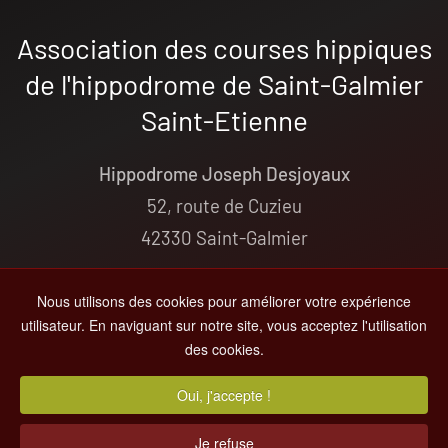
Association des courses hippiques
de l'hippodrome de Saint-Galmier
Saint-Etienne
Hippodrome Joseph Desjoyaux
52, route de Cuzieu
42330 Saint-Galmier
+33(0)4 77 54 04 68
Nous utilisons des cookies pour améliorer votre expérience
contact@hippodrome-saint-galmier.fr
utilisateur. En naviguant sur notre site, vous acceptez l'utilisation
des cookies.
© 2000-
2026
Hippodrome de St-Galmier
Oui, j'accepte !
Tous droits réservés -
Informations Légales
- Par
MC&C
Je refuse