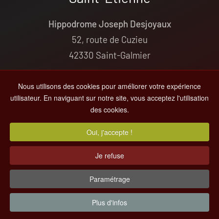
Hippodrome Joseph Desjoyaux
52, route de Cuzieu
42330 Saint-Galmier
+33(0)4 77 54 04 68
Nous utilisons des cookies pour améliorer votre expérience
contact@hippodrome-saint-galmier.fr
utilisateur. En naviguant sur notre site, vous acceptez l'utilisation
des cookies.
© 2000-
2026
Hippodrome de St-Galmier
Oui, j'accepte !
Tous droits réservés -
Informations Légales
- Par
MC&C
Je refuse
Paramétrage
Vers le haut
Plus d'infos