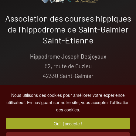
Association des courses hippiques
de l'hippodrome de Saint-Galmier
Saint-Etienne
Hippodrome Joseph Desjoyaux
52, route de Cuzieu
42330 Saint-Galmier
+33(0)4 77 54 04 68
Nous utilisons des cookies pour améliorer votre expérience
contact@hippodrome-saint-galmier.fr
utilisateur. En naviguant sur notre site, vous acceptez l'utilisation
des cookies.
© 2000-
2026
Hippodrome de St-Galmier
Oui, j'accepte !
Tous droits réservés -
Informations Légales
- Par
MC&C